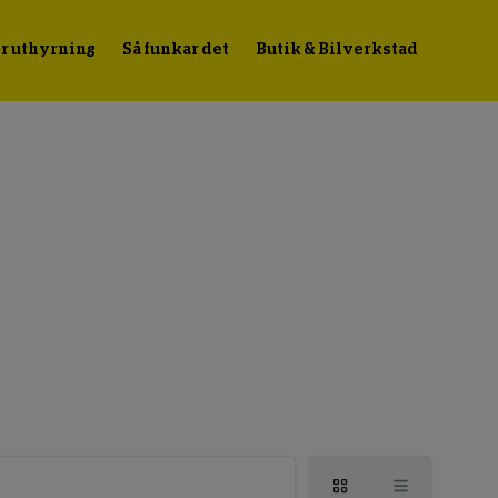
r uthyrning
Så funkar det
Butik & Bilverkstad